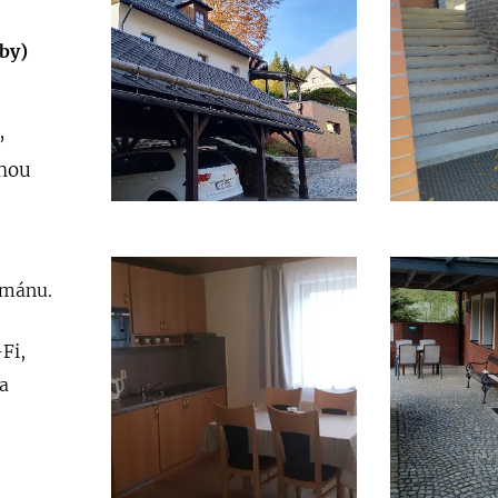
by)
,
lnou
rtmánu.
Fi,
a