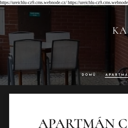
https://ureichlu-cz9.cms.webnode.cz/ https://ureichlu-cz9.cms.webnode
KA
DOMŮ
APARTM
APARTMÁN C