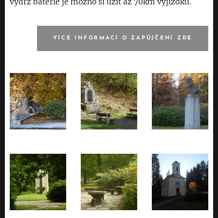
výdrž baterie je možno si užít až 70km vyjížďku.
VÍCE INFORMACÍ O ZAPŮJČENÍ ZDE