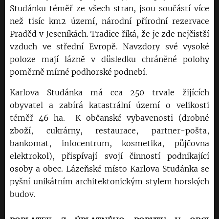
Studánku téměř ze všech stran, jsou součástí více
než tisíc km2 území, národní přírodní rezervace
Praděd v Jeseníkách. Tradice říká, že je zde nejčistší
vzduch ve střední Evropě. Navzdory své vysoké
poloze mají lázně v důsledku chráněné polohy
poměrně mírné podhorské podnebí.
Karlova Studánka má cca 250 trvale žijících
obyvatel a zabírá katastrální území o velikosti
téměř 46 ha. K občanské vybavenosti (drobné
zboží, cukrárny, restaurace, partner-pošta,
bankomat, infocentrum, kosmetika, půjčovna
elektrokol), přispívají svojí činností podnikající
osoby a obec. Lázeňské místo Karlova Studánka se
pyšní unikátním architektonickým stylem horských
budov.