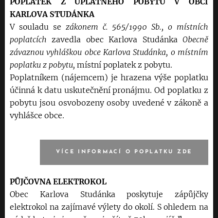
POPLATEK Z ÚPLATNÉHO POBYTU V OBCI
KARLOVA STUDÁNKA
V souladu se
zákonem č. 565/1990 Sb., o místních
poplatcích
zavedla obec Karlova Studánka
Obecně
závaznou vyhláškou obce Karlova Studánka, o místním
poplatku z pobytu,
místní poplatek z pobytu.
Poplatníkem (nájemcem) je hrazena výše poplatku
účinná k datu uskutečnění pronájmu. Od poplatku z
pobytu jsou osvobozeny osoby uvedené v zákoně a
vyhlášce obce.
VÍCE INFORMACÍ O POPLATKU ZDE
PŮJČOVNA ELEKTROKOL
Obec Karlova Studánka poskytuje zápůjčky
elektrokol na zajímavé výlety do okolí. S ohledem na