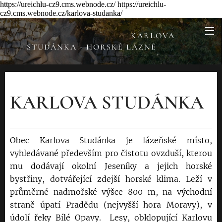
https://ureichlu-cz9.cms.webnode.cz/ https://ureichlu-
cz9.cms.webnode.cz/karlova-studanka/
KARLOVA
STUDÁNKA - HORSKÉ LÁZNĚ
APARTMÁNY U
REICHLŮ
KARLOVA STUDÁNKA
Obec Karlova Studánka je lázeňské místo,
vyhledávané především pro čistotu ovzduší, kterou
mu dodávají okolní Jeseníky a jejich horské
bystřiny, dotvářející zdejší horské klima. Leží v
průměrné nadmořské výšce 800 m, na východní
straně úpatí Pradědu (nejvyšší hora Moravy), v
údolí řeky Bílé Opavy. Lesy, obklopující Karlovu