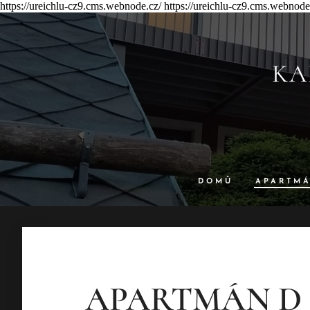
https://ureichlu-cz9.cms.webnode.cz/ https://ureichlu-cz9.cms.webnode
KA
DOMŮ
APARTM
APARTMÁN D