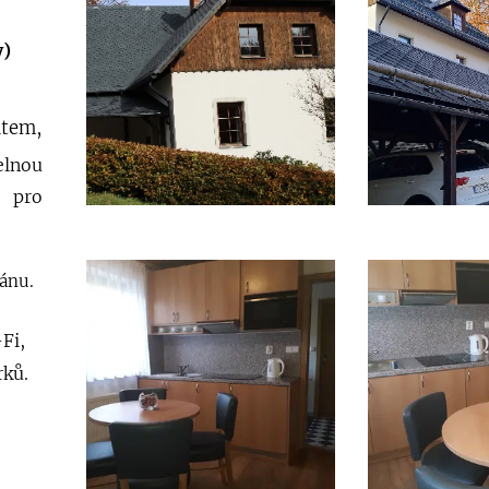
y)
tem,
elnou
u pro
ánu.
Fi,
rků.