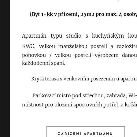
(Byt 1+kk v přízemí, 25m2 pro max. 4 osob
Apartmán typu studio s kuchyňským kou
KW
C,
velkou manželskou postelí a rozložit
pohovkou / velkou postelí výrobcem dano
každodenní spaní.
👍
Krytá terasa s venkovním posezením u apartm
👍
Parkovací místo pod střechou, zahrada, Wi-
místnost pro uložení sportovních potřeb a kočá
ZAŘÍZENÍ APARTMÁNU